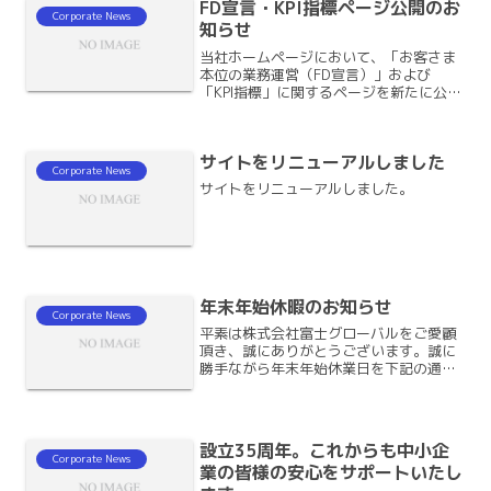
FD宣言・KPI指標ページ公開のお
は否定できません。万が一...
Corporate News
知らせ
当社ホームページにおいて、「お客さま
本位の業務運営（FD宣言）」および
「KPI指標」に関するページを新たに公開
いたしました。当社の業務運営方針や取
組内容を分かりやすくお伝えし、より一
層の透明性向上に努めてまいります。▼
サイトをリニューアルしました
追加のページはこちら今...
Corporate News
サイトをリニューアルしました。
年末年始休暇のお知らせ
Corporate News
平素は株式会社富士グローバルをご愛顧
頂き、誠にありがとうございます。誠に
勝手ながら年末年始休業日を下記の通り
とさせていただきます。休業期間：2022
年12月29日（木）‐ 2023年1月4日
（水）2023年1月5日（木）より通常営
業いたしま...
設立35周年。これからも中小企
Corporate News
業の皆様の安心をサポートいたし