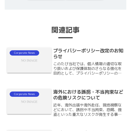
関連記事
プライバシーポリシー改定のお知
Corporate News
らせ
このたび当社では、個人情報の適切な取
り扱いおよび保護体制のさらなる強化を
目的として、プライバシーポリシーの内
容を改定いたしましたのでお知らせいた
します。▼プライバシーポリシー今後も
お客さまの個人情報の適切な保護と管理
海外における誘拐・不当拘束など
に努めてまいりますので、...
Corporate News
の危険リスクについて
近年、海外出張や海外赴任、現地視察な
どにおいて、誘拐や不当拘束、恐喝、強
盗といった重大なリスクが発生する事例
が報告されています。治安情勢が比較的
安定しているとされる国や都市であって
も、外国人を狙った事件が起こる可能性