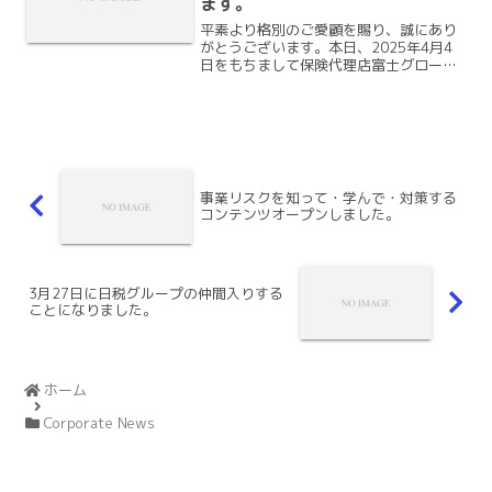
ます。
平素より格別のご愛顧を賜り、誠にあり
がとうございます。本日、2025年4月4
日をもちまして保険代理店富士グローバ
ルは設立35周年を迎えることができまし
た。長きにわたりご支援いただきました
お客様、関係者の皆様に深く感謝申し上
げます。設立以来、...
事業リスクを知って・学んで・対策する
コンテンツオープンしました。
3月27日に日税グループの仲間入りする
ことになりました。
ホーム
Corporate News