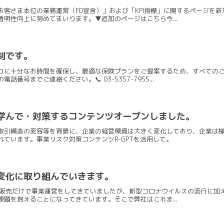
お客さま本位の業務運営（FD宣言）」および「KPI指標」に関するページを
明性向上に努めてまいります。▼追加のページはこちら今...
制です。
りに十分なお時間を確保し、最適な保険プランをご提案するため、すべての
番号までご連絡ください。📞 03-5357-7955...
学んで・対策するコンテンツオープンしました。
取引構造の変容等を背景に、企業の経営環境は大きく変化しており、企業は
ています。事業リスク対策コンテンツR-GPTを活用して。
変化に取り組んでいきます。
の販売だけで事業運営をしてきていましたが、新型コロナウイルスの流行に加え
題を抱えることになってきています。そこで弊社はこれま...