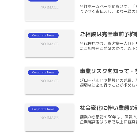
当社ホームページにおいて、「
りやすくお伝えし、より一層の透
ご相談は完全事前予約
Corporate News
当代理店では、お客様一人ひと
法ご相談をご希望の際は、以下の電話
事業リスクを知って・
Corporate News
グローバル化や情報化の進展、
適切な対応を行うことが求められ
社会変化に伴い業態の
Corporate News
創業から最初の30年は、保険
企業経営者は今まで以上に経営課