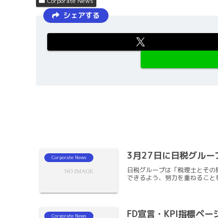
Corporate News
シェアする
3月27日に日税グル
Corporate News
日税グループは「税理士とその
できるよう、努力を重ねること
FD宣言・KPI指標ペ
Corporate News