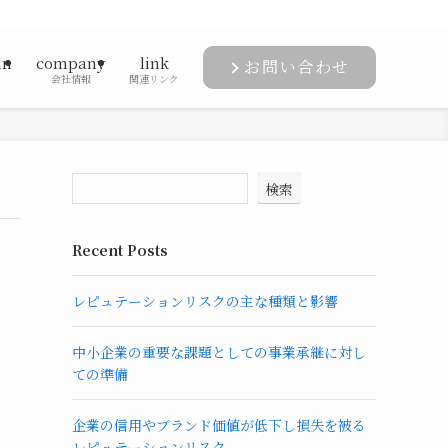
mn
company
link
お問い合わせ
会社情報
関連リンク
検索
Recent Posts
レピュテーションリスクの主な種類と影響
中小企業の重要な課題としての事業承継に対し
ての準備
企業の信用やブランド価値が低下し損失を被る
レピュテーションリスク