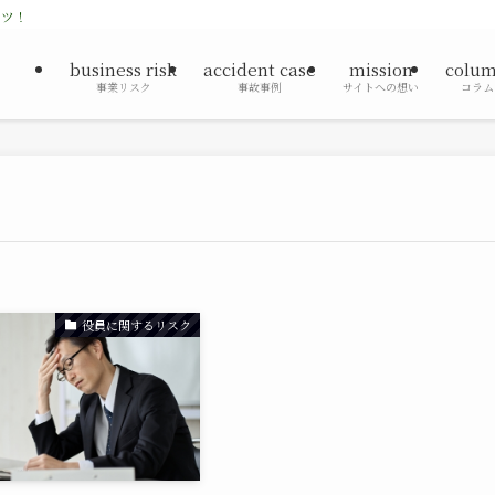
ンツ！
business risk
accident case
mission
colu
事業リスク
事故事例
サイトへの想い
コラム
役員に関するリスク