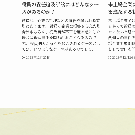
役員の責任追及訴訟にはどんなケー
未上場企業
スがあるのか？
を追及する
役員は、企業の管理などの責任を問われる立
未上場企業で
場にあります。 役員が企業に損害を与えた場
もあって役員
合はもちろん、従業員が不正を度々起こした
たにないと思
場合は管理責任を問われることもあるので
員個人の責任
す。 役員個人が訴訟を起こされるケースとし
場企業で増加傾
ては、どのようなケースがあるのでしょ...
として責任を問
2023年12月27日
2023年12月26