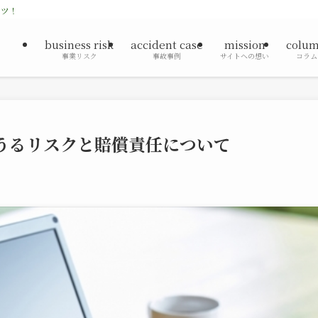
ンツ！
business risk
accident case
mission
colu
事業リスク
事故事例
サイトへの想い
コラム
うるリスクと賠償責任について